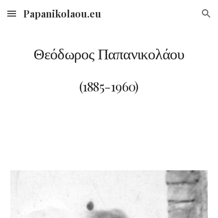
Papanikolaou.eu
Skip to main content
Skip to navigation
Θεόδωρος
 Παπανικολάου
(18
85
-19
6
0)