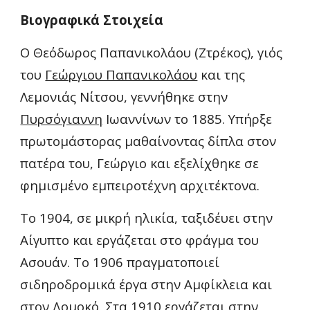
Βιογραφικά Στοιχεία
Ο 
Θεόδωρος
 Παπανικολάου (Ζτρέκος), γιός 
του 
Γεώργιου Παπανικολάου
 και της 
Λεμονιάς Νίτσου,
 γεννήθηκε στην 
Πυρσόγιαννη
 Ιωαννίνων το 1885.
Υπήρξε 
πρωτομάστορας 
μαθαίνοντας δίπλα στον 
πατέρα του, 
Γεώργιο
 και ε
ξελίχθηκε σε 
φημισμένο εμπειροτέχνη αρχιτέκτονα
.
Το 1904, σε μικρή ηλικία, ταξιδέυει στην 
Αίγυπτο και εργάζεται στο φράγμα του 
Ασουάν. Το 1906 πραγματοποιεί 
σιδηροδρομικά έργα στην Αμφίκλεια και 
στον Δομοκό. Στα 1910 εργάζεται στην 